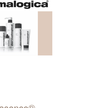
© dermalogica
asence®